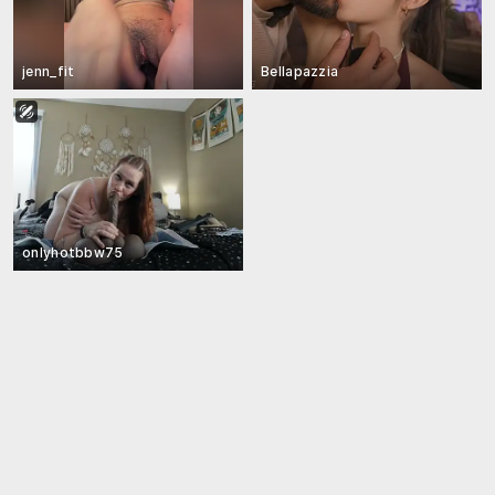
jenn_fit
Bellapazzia
onlyhotbbw75