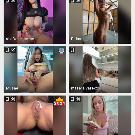
stefania_lerner
Palmer__
Musae
maferalvarexxx
2024