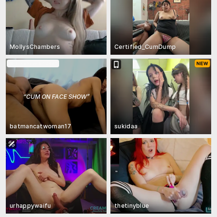
MollysChambers
Certified_CumDump
En show à ticket
“
CUM ON FACE SHOW
”
batmancatwoman17
sukidaa
urhappywaifu
thetinyblue