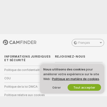
Français
INFORMATIONS JURIDIQUES
REJOIGNEZ-NOUS
ET SÉCURITÉ
Devenez modèle
Nous utilisons des cookies
pour
Politique de confidentialité
améliorer votre expérience sur le site
Inscriptions Studio
CGU
Web :
Politique en matière de cookies
.
Programme d'affiliation webcam
Politique de la loi DMCA
Gérer
Tout accepter
Politique relative aux cookies
Guide sur le contrôle parental