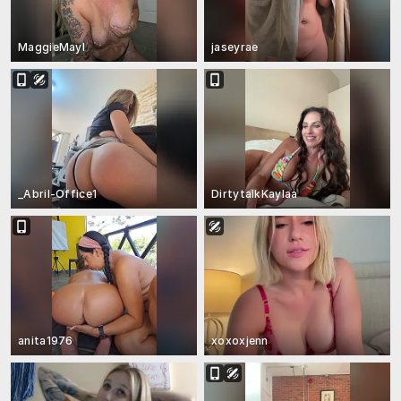
MaggieMayI
jaseyrae
_Abril-Office1
DirtytalkKaylaa
anita1976
xoxoxjenn