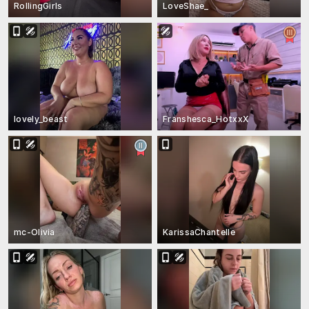
RollingGirls
LoveShae_
lovely_beast
Franshesca_HotxxX
mc-Olivia
KarissaChantelle