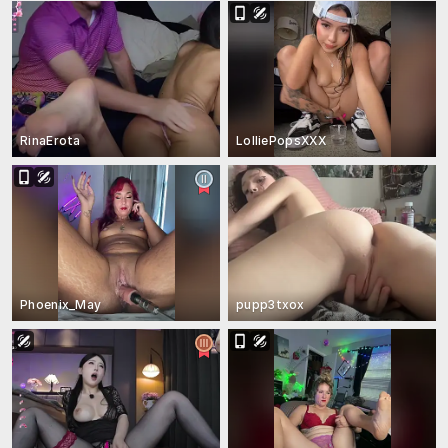
RinaErota
LolliePopsXXX
Phoenix_May
pupp3txox