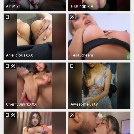
AYW-21
alluringpixie
ArieliciousXXX
Tella_dream
CherrySmirkXXX
Awesomelusty