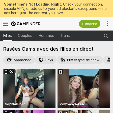
Something's Not Loading Right.
Check your connection,
disable VPN, or add us to your ad blocker's exceptions — no
ads here, just the content you love.
S’inscrire
Filles
Couples
Hommes
Trans
Rasées Cams avec des filles en direct
Apparence
Pays
Prix et type de show
SophiaXJohn
kykybaby4444