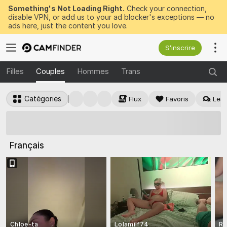
Something's Not Loading Right.
Check your connection,
disable VPN, or add us to your ad blocker's exceptions — no
ads here, just the content you love.
S’inscrire
Filles
Couples
Hommes
Trans
Catégories
Flux
Favoris
Les 
50 jetons GRATUITS
à gagner maintenant
Français
Chloe-ta
Lolamilf74
Re