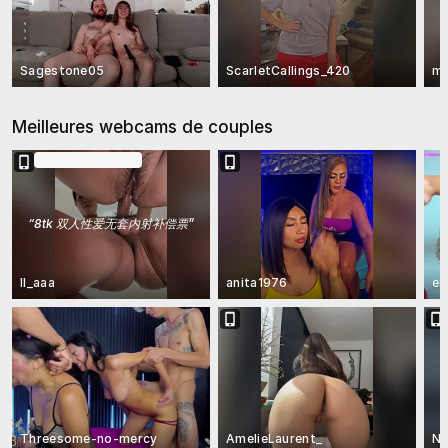
Sagestone05
ScarletCallings_420
mc
Meilleures webcams de couples
En show à ticket
“
8tk 双人性爱无套内射补偿票
”
ll_aaa
anita1976
en
Threesome-no-mercy
AmelieLaurent_
Na