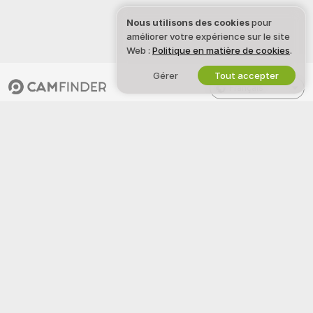
Nous utilisons des cookies
pour
améliorer votre expérience sur le site
Web :
Politique en matière de cookies
.
Gérer
Tout accepter
Français
INFORMATIONS JURIDIQUES
REJOIGNEZ-NOUS
ET SÉCURITÉ
Devenez modèle
Politique de confidentialité
Inscriptions Studio
CGU
Programme d'affiliation webcam
Politique de la loi DMCA
Politique relative aux cookies
Guide sur le contrôle parental
Aide contre l’esclavage