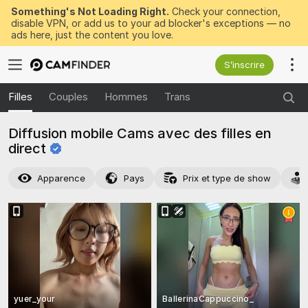
Something's Not Loading Right.
Check your connection,
disable VPN, or add us to your ad blocker's exceptions — no
ads here, just the content you love.
S’inscrire
Filles
Couples
Hommes
Trans
Diffusion mobile Cams avec des filles en
direct
Apparence
Pays
Prix et type de show
yuer_your
BallerinaCappuccino_