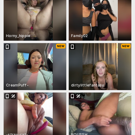
Horny_hippie
Family02
CreamPuff-
dirtylittlefantasy
-stray-cat-
ROUSSH