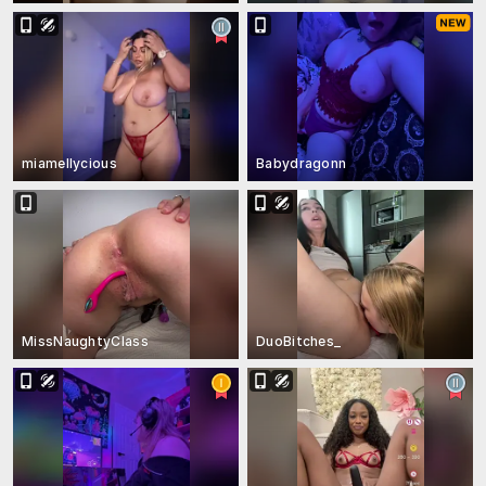
miamellycious
Babydragonn
MissNaughtyClass
DuoBitches_