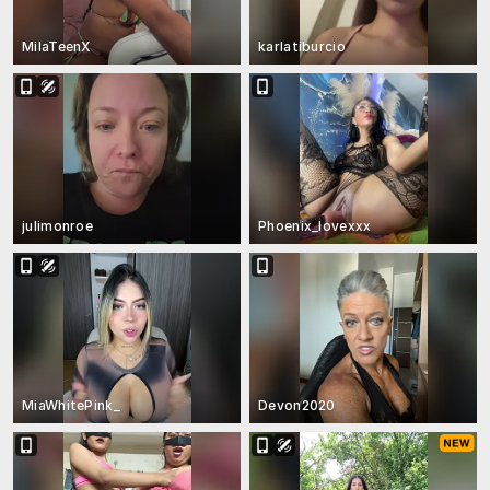
MilaTeenX
karlatiburcio
julimonroe
Phoenix_lovexxx
MiaWhitePink_
Devon2020