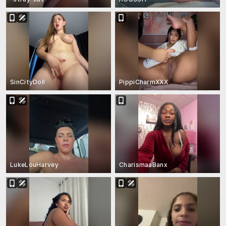
SinCityDoll
PippiCharmXXX
LukeLouHarvey
CharismaaBanx