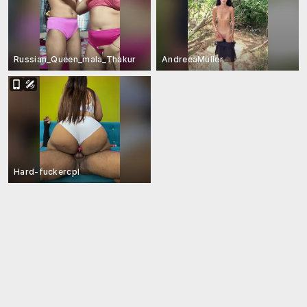
Russian_Queen_mala_Thakur
AndreeaMuller
Hard-fuckercpl