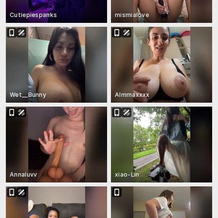
Cutiepiespanks
mismialove
Wet__Bunny
Almmaxxxx
Annaluvv
xiao-Lin