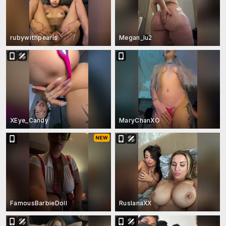
rubywithpearls
Megan_lu2
XEye_Candy
MaryChanXO
FamousBarbieDoll
RuslanaXX