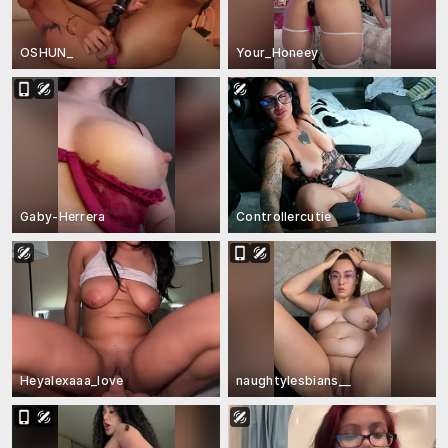
OSHUN_
Your_Honeey
Gaby-Herrera
Controllercutie
Heyalexaaa_love
naughtylesbians__