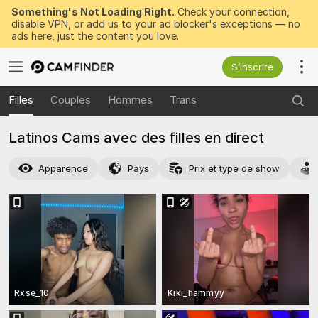
Something's Not Loading Right.
Check your connection,
disable VPN, or add us to your ad blocker's exceptions — no
ads here, just the content you love.
S’inscrire
Filles
Couples
Hommes
Trans
Latinos Cams avec des filles en direct
Apparence
Pays
Prix et type de show
Rxse_10
Kiki_hammyy