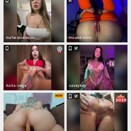
maferalvarexxx
moan4mona
Anita-vega
caseykey
2020