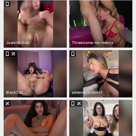
Juanita-Diaz
Threesome-no-mercy
BlackCat__
selenne_schmitt