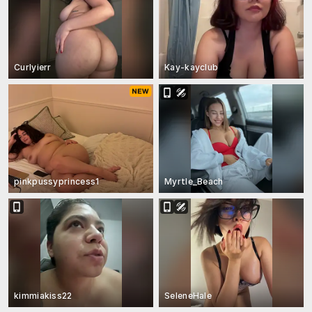
Curlyierr
Kay-kayclub
pinkpussyprincess1
Myrtle_Beach
kimmiakiss22
SeleneHale