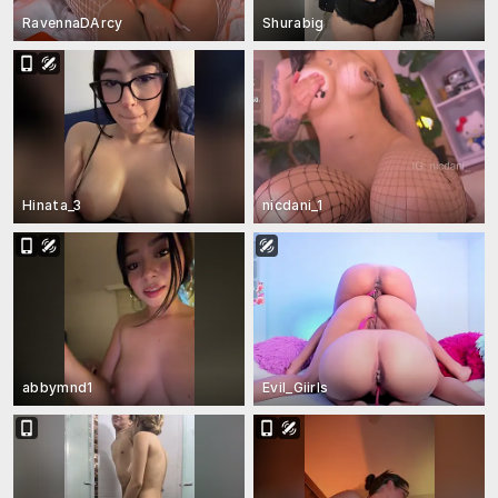
RavennaDArcy
Shurabig
Hinata_3
nicdani_1
abbymnd1
Evil_Giirls