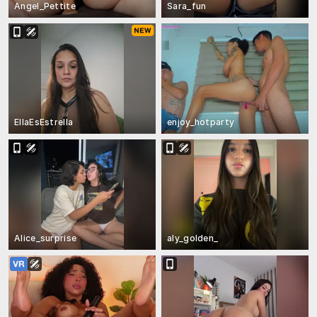
Angel_Pettite
Sara_fun
EllaEsEstrella
enjoy_hotparty
Alice_surprise
aly_golden_