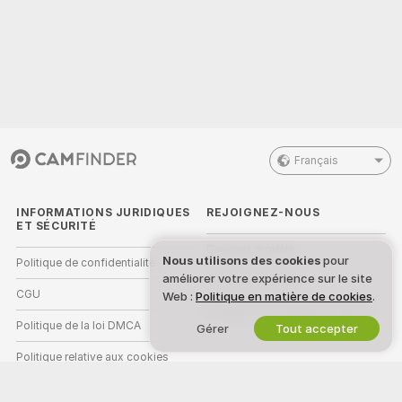
Français
INFORMATIONS JURIDIQUES
REJOIGNEZ-NOUS
ET SÉCURITÉ
Devenez modèle
Nous utilisons des cookies
pour
Politique de confidentialité
améliorer votre expérience sur le site
Inscriptions Studio
CGU
Web :
Politique en matière de cookies
.
Programme d'affiliation webcam
Politique de la loi DMCA
Gérer
Tout accepter
Politique relative aux cookies
Guide sur le contrôle parental